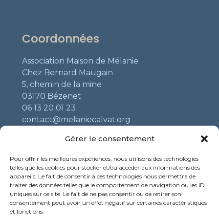
Coordonnées
Association Maison de Mélanie
Chez Bernard Maugain
5, chemin de la mine
03170 Bézenet
06 13 20 01 23
contact@melaniecalvat.org
Gérer le consentement
Liens utiles
Pour offrir les meilleures expériences, nous utilisons des technologies
telles que les cookies pour stocker et/ou accéder aux informations des
Mentions légales
appareils. Le fait de consentir à ces technologies nous permettra de
traiter des données telles que le comportement de navigation ou les ID
Contact
uniques sur ce site. Le fait de ne pas consentir ou de retirer son
Boutique
consentement peut avoir un effet négatif sur certaines caractéristiques
et fonctions.
Sanctuaire Notre Dame de la Salette