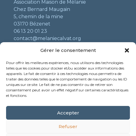
Association Maison de Mélanie
Chez Bernard Maugain
5, chemin de la mine
03170 Bézenet
06 13 20 01 23
contact@melaniecalvat.org
Gérer le consentement
Liens utiles
Pour offrir les meilleures expériences, nous utilisons des technologies
telles que les cookies pour stocker et/ou accéder aux informations des
Mentions légales
appareils. Le fait de consentir à ces technologies nous permettra de
traiter des données telles que le comportement de navigation ou les ID
Contact
uniques sur ce site. Le fait de ne pas consentir ou de retirer son
Boutique
consentement peut avoir un effet négatif sur certaines caractéristiques
et fonctions.
Sanctuaire Notre Dame de la Salette
Ville de Corps
Accepter
© 2026 - Tous droits réservés
Refuser