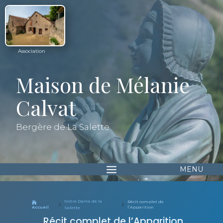
Association
Maison de Mélanie
Calvat
Bergère de La Salette
Notre Dame de la
Récit complet de

5
5
Accueil
l’Apparition
Salette
Récit complet de l’Apparition