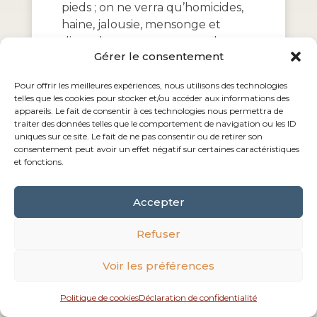
pieds ; on ne verra qu’homicides,
haine, jalousie, mensonge et
discorde, sans amour pour la
Gérer le consentement
patrie ni pour la famille.
Pour offrir les meilleures expériences, nous utilisons des technologies
«Le Saint-Père souffrira
telles que les cookies pour stocker et/ou accéder aux informations des
beaucoup. Je serai avec lui
appareils. Le fait de consentir à ces technologies nous permettra de
jusqu’à la fin pour recevoir son
traiter des données telles que le comportement de navigation ou les ID
uniques sur ce site. Le fait de ne pas consentir ou de retirer son
sacrifice.
consentement peut avoir un effet négatif sur certaines caractéristiques
et fonctions.
«Les méchants attenteront
plusieurs fois à sa vie sans pouvoir
nuire à ses jours ; mais ni lui, ni son
Accepter
successeur…, ne verront le
Refuser
triomphe de l’Église de Dieu.
«Les gouvernants civils auront
Voir les préférences
tous un même dessein, qui sera
d’abolir et de faire disparaître tout
Politique de cookies
Déclaration de confidentialité
principe religieux, pour faire place