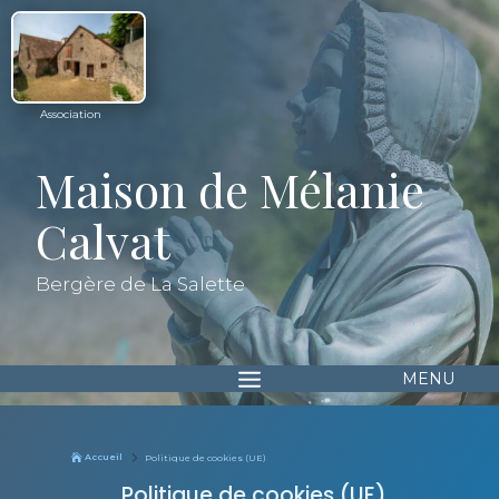
Association
Maison de Mélanie
Calvat
Bergère de La Salette
5
Accueil
Politique de cookies (UE)

Politique de cookies (UE)